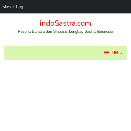
Masuk Log
Loncat
indoSastra.com
ke
konten
Pesona Bahasa dan Sinopsis Lengkap Sastra Indonesia
MENU