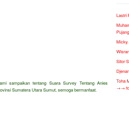
Lastri
Muham
Pujang
Micky 
Wisran
Sitor 
Djenar
Toha M
kami sampaikan tentang Suara Survey Tentang Anies
→→ tok
ovinsi Sumatera Utara Sumut, semoga bermanfaat.