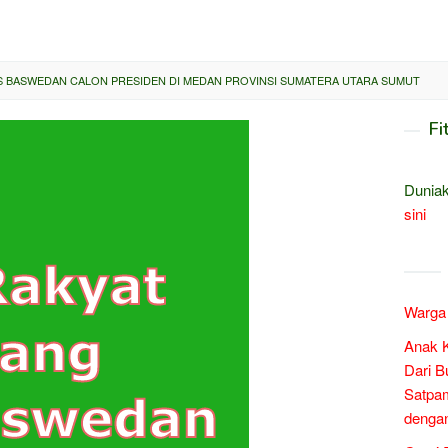
S BASWEDAN CALON PRESIDEN DI MEDAN PROVINSI SUMATERA UTARA SUMUT
Fi
Duniak
sini
Warga 
Anak 
Dari B
Satpam
denga