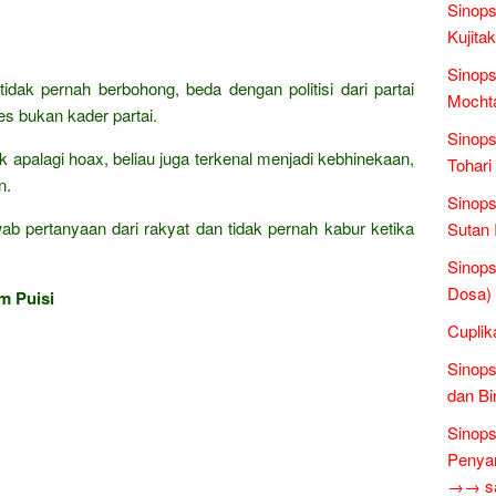
Sinops
Kujita
Sinops
tidak pernah berbohong, beda dengan politisi dari partai
Mochta
s bukan kader partai.
Sinops
k apalagi hoax, beliau juga terkenal menjadi kebhinekaan,
Tohari
n.
Sinops
ab pertanyaan dari rakyat dan tidak pernah kabur ketika
Sutan 
Sinop
Dosa)
m Puisi
Cuplik
Sinops
dan Bi
Sinops
Penyam
→→ sas