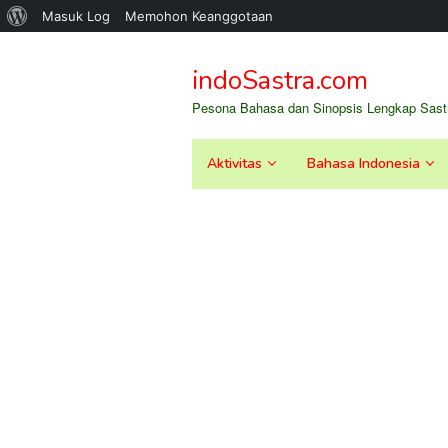
Tentang
Masuk Log
Memohon Keanggotaan
Loncat
WordPress
ke
indoSastra.com
konten
Pesona Bahasa dan Sinopsis Lengkap Sastr
Aktivitas
Bahasa Indonesia