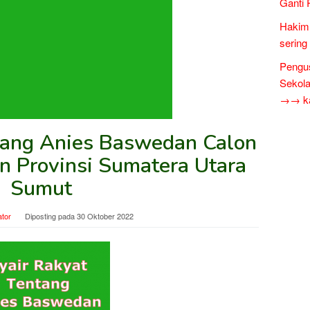
Ganti 
Hakim 
sering
Pengus
Sekol
→→ kar
tang Anies Baswedan Calon
n Provinsi Sumatera Utara
Sumut
ator
Diposting pada
30 Oktober 2022