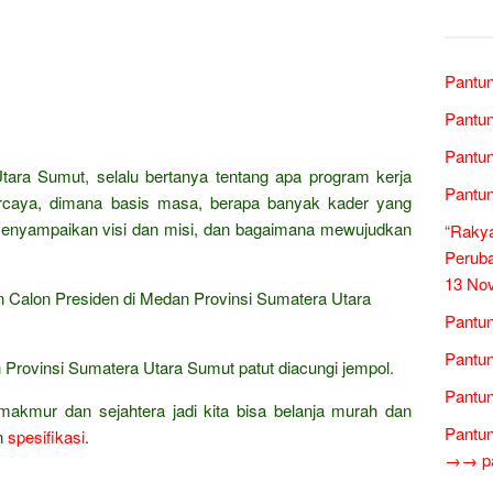
Pantun
Pantun
Pantun
ara Sumut, selalu bertanya tentang apa program kerja
Pantun
percaya, dimana basis masa, berapa banyak kader yang
 menyampaikan visi dan misi, dan bagaimana mewujudkan
“Raky
Peruba
13 No
 Calon Presiden di Medan Provinsi Sumatera Utara
Pantun
Pantun
an Provinsi Sumatera Utara Sumut patut diacungi jempol.
Pantun
makmur dan sejahtera jadi kita bisa belanja murah dan
Pantun
n
spesifikasi
.
→→ pan