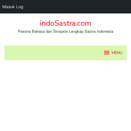
Masuk Log
Loncat
indoSastra.com
ke
konten
Pesona Bahasa dan Sinopsis Lengkap Sastra Indonesia
MENU