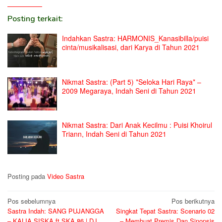
Posting terkait:
Indahkan Sastra: HARMONIS_Kanasibilla/puisi
cinta/musikalisasi, dari Karya di Tahun 2021
Nikmat Sastra: (Part 5) *Seloka Hari Raya* –
2009 Megaraya, Indah Seni di Tahun 2021
Nikmat Sastra: Dari Anak Kecilmu : Puisi Khoirul
Triann, Indah Seni di Tahun 2021
Posting pada
Video Sastra
Navigasi
Pos sebelumnya
Pos berikutnya
Sastra Indah: SANG PUJANGGA
Singkat Tepat Sastra: Scenario 02
pos
– KALIA SISKA ft SKA 86 | DJ
– Membuat Premis Dan Sinopsis