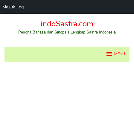
Masuk Log
Loncat
indoSastra.com
ke
konten
Pesona Bahasa dan Sinopsis Lengkap Sastra Indonesia
MENU