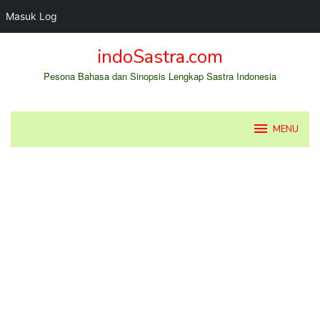
Masuk Log
Loncat
indoSastra.com
ke
konten
Pesona Bahasa dan Sinopsis Lengkap Sastra Indonesia
MENU