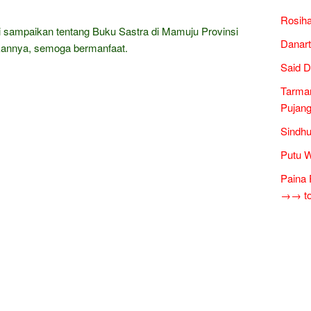
Rosiha
i sampaikan tentang Buku Sastra di Mamuju Provinsi
Danart
kannya, semoga bermanfaat.
Said D
Tarman
Pujang
Sindhu
Putu W
Paina 
→→ tok