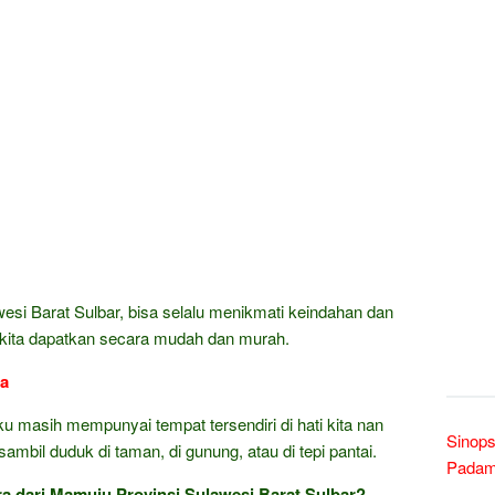
esi Barat Sulbar, bisa selalu menikmati keindahan dan
kita dapatkan secara mudah dan murah.
ra
ku masih mempunyai tempat tersendiri di hati kita nan
Sinops
mbil duduk di taman, di gunung, atau di tepi pantai.
Padam 
 dari Mamuju Provinsi Sulawesi Barat Sulbar?