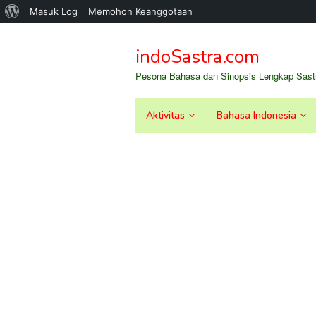
Tentang
Masuk Log
Memohon Keanggotaan
Loncat
WordPress
ke
indoSastra.com
konten
Pesona Bahasa dan Sinopsis Lengkap Sastr
Aktivitas
Bahasa Indonesia