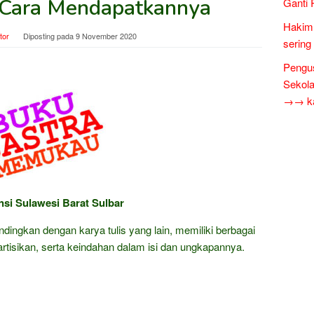
 Cara Mendapatkannya
Ganti 
Hakim 
tor
Diposting pada
9 November 2020
sering
Pengus
Sekol
→→ kar
si Sulawesi Barat Sulbar
andingkan dengan karya tulis yang lain, memiliki berbagai
eartisikan, serta keindahan dalam isi dan ungkapannya.