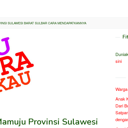
INSI SULAWESI BARAT SULBAR CARA MENDAPATKANNYA
Fi
Duniak
sini
Warga 
Anak 
Dari B
Satpam
Mamuju Provinsi Sulawesi
denga