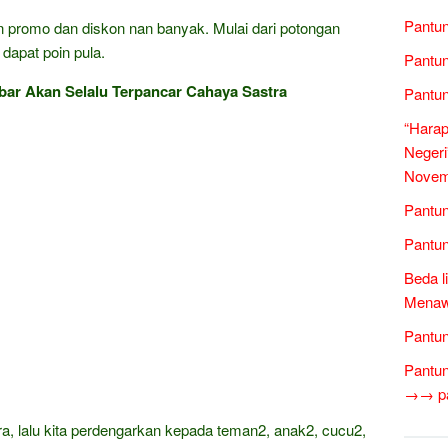
Pantun
gan promo dan diskon nan banyak. Mulai dari potongan
 dapat poin pula.
Pantun
bar Akan Selalu Terpancar Cahaya Sastra
Pantu
“Harap
Negeri
Novem
Pantun
Pantun
Beda l
Menawa
Pantun
Pantun
→→ pan
, lalu kita perdengarkan kepada teman2, anak2, cucu2,