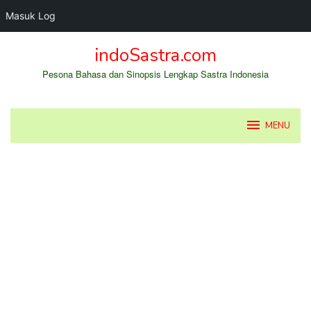
Masuk Log
Loncat
indoSastra.com
ke
konten
Pesona Bahasa dan Sinopsis Lengkap Sastra Indonesia
MENU