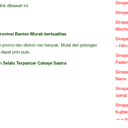
Sinops
ink dibawah ini:
Sinops
Sinops
Mochta
rovinsi Banten Murah berkualitas
Sinops
gan promo dan diskon nan banyak. Mulai dari potongan
– Hilm
 dapat poin pula.
Sinops
Padam 
 Selalu Terpancar Cahaya Sastra
Sinops
Navis
Sinops
(seria
Sinops
Kujita
→→ sas