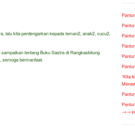
Pantun
Pantun
, lalu kita perdengarkan kepada teman2, anak2, cucu2,
Pantu
Pantun
i sampaikan tentang Buku Sastra di Rangkasbitung
Pantun
, semoga bermanfaat.
Pantun
“Kita 
Menawa
Pantun
Pantun
→→ pan