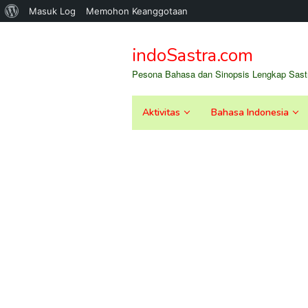
Tentang
Masuk Log
Memohon Keanggotaan
Loncat
WordPress
ke
indoSastra.com
konten
Pesona Bahasa dan Sinopsis Lengkap Sastr
Aktivitas
Bahasa Indonesia