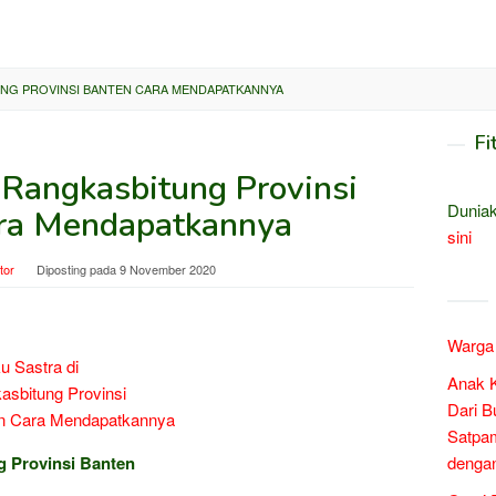
UNG PROVINSI BANTEN CARA MENDAPATKANNYA
Fi
 Rangkasbitung Provinsi
Duniak
ra Mendapatkannya
sini
tor
Diposting pada
9 November 2020
Warga 
Anak 
Dari B
Satpam
 Provinsi Banten
denga