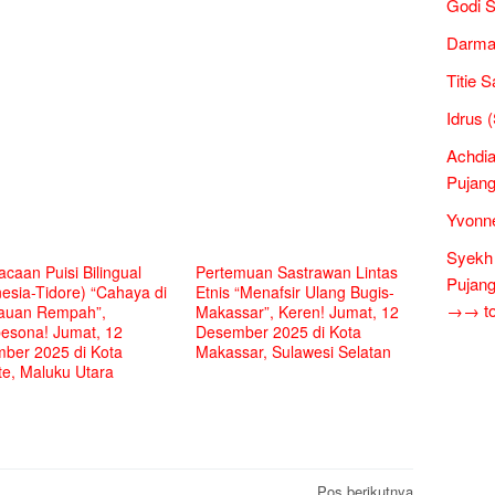
Godi S
Darma
Titie 
Idrus 
Achdia
Pujang
Yvonne
Syekh 
caan Puisi Bilingual
Pertemuan Sastrawan Lintas
Pujang
esia-Tidore) “Cahaya di
Etnis “Menafsir Ulang Bugis-
→→ tok
auan Rempah”,
Makassar”, Keren! Jumat, 12
sona! Jumat, 12
Desember 2025 di Kota
ber 2025 di Kota
Makassar, Sulawesi Selatan
te, Maluku Utara
Pos berikutnya