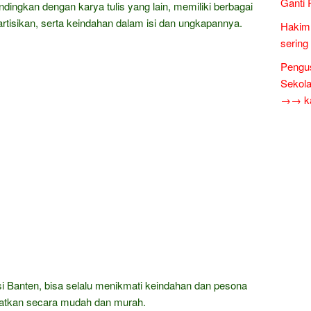
Ganti 
andingkan dengan karya tulis yang lain, memiliki berbagai
eartisikan, serta keindahan dalam isi dan ungkapannya.
Hakim 
sering
Pengus
Sekol
→→ kar
si Banten, bisa selalu menikmati keindahan dan pesona
patkan secara mudah dan murah.