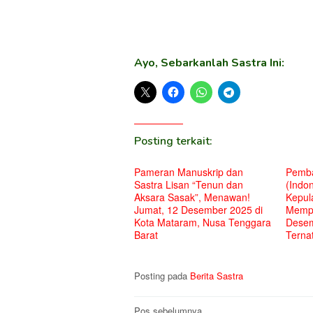
Ayo, Sebarkanlah Sastra Ini:
Posting terkait:
Pameran Manuskrip dan
Pemba
Sastra Lisan “Tenun dan
(Indon
Aksara Sasak”, Menawan!
Kepul
Jumat, 12 Desember 2025 di
Mempe
Kota Mataram, Nusa Tenggara
Desem
Barat
Terna
Posting pada
Berita Sastra
Pos sebelumnya