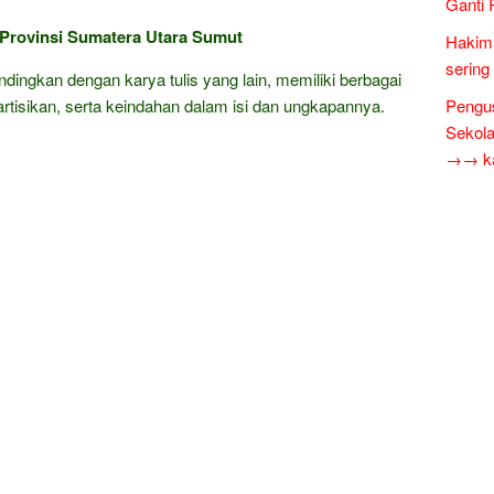
Ganti 
 Provinsi Sumatera Utara Sumut
Hakim 
sering
andingkan dengan karya tulis yang lain, memiliki berbagai
eartisikan, serta keindahan dalam isi dan ungkapannya.
Pengus
Sekol
→→ kar