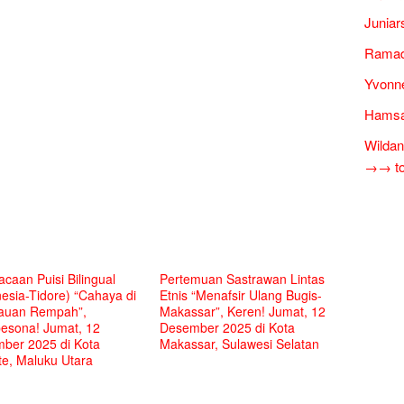
Juniar
Ramad
Yvonne
Hamsa
Wildan
→→ tok
caan Puisi Bilingual
Pertemuan Sastrawan Lintas
esia-Tidore) “Cahaya di
Etnis “Menafsir Ulang Bugis-
auan Rempah”,
Makassar”, Keren! Jumat, 12
sona! Jumat, 12
Desember 2025 di Kota
ber 2025 di Kota
Makassar, Sulawesi Selatan
te, Maluku Utara