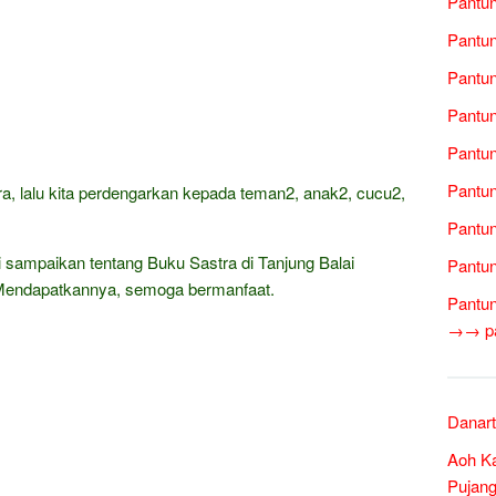
Pantun
Pantun
Pantun
Pantun
Pantun
Pantun
, lalu kita perdengarkan kepada teman2, anak2, cucu2,
Pantun
 sampaikan tentang Buku Sastra di Tanjung Balai
Pantun
Mendapatkannya, semoga bermanfaat.
Pantun
→→ pan
Danart
Aoh Ka
Pujang