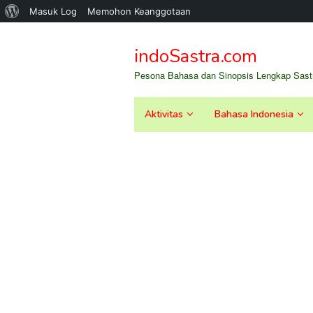
Tentang
Masuk Log
Memohon Keanggotaan
Loncat
WordPress
ke
indoSastra.com
konten
Pesona Bahasa dan Sinopsis Lengkap Sastr
Aktivitas
Bahasa Indonesia