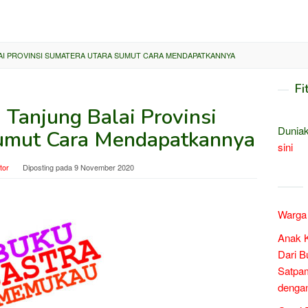
AI PROVINSI SUMATERA UTARA SUMUT CARA MENDAPATKANNYA
Fi
 Tanjung Balai Provinsi
Duniak
umut Cara Mendapatkannya
sini
tor
Diposting pada
9 November 2020
Warga 
Anak 
Dari B
Satpam
denga