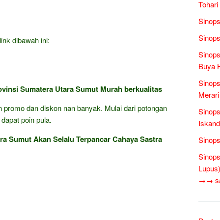
Tohari
Sinops
Sinops
ink dibawah ini:
Sinops
Buya 
Sinops
rovinsi Sumatera Utara Sumut Murah berkualitas
Merari
gan promo dan diskon nan banyak. Mulai dari potongan
Sinops
 dapat poin pula.
Iskand
ara Sumut Akan Selalu Terpancar Cahaya Sastra
Sinops
Sinops
Lupus)
→→ sas