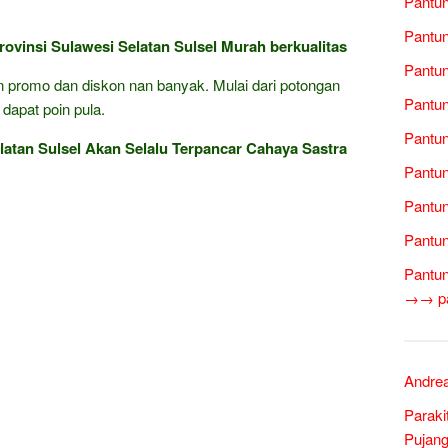
Pantun
Pantun
ovinsi Sulawesi Selatan Sulsel Murah berkualitas
Pantun
gan promo dan diskon nan banyak. Mulai dari potongan
Pantun
 dapat poin pula.
Pantun
atan Sulsel Akan Selalu Terpancar Cahaya Sastra
Pantun
Pantun
Pantun
Pantun
→→ pan
Andrea
Paraki
Pujang