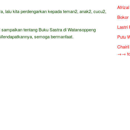
Afriza
, lalu kita perdengarkan kepada teman2, anak2, cucu2,
Bokor 
Lastri
i sampaikan tentang Buku Sastra di Watansoppeng
a Mendapatkannya, semoga bermanfaat.
Putu W
Chairi
→→ tok