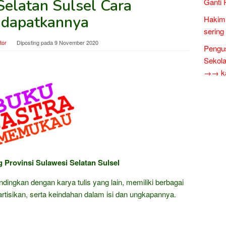
Selatan Sulsel Cara
Ganti 
dapatkannya
Hakim 
sering
tor
Diposting pada
9 November 2020
Pengus
Sekol
→→ kar
Provinsi Sulawesi Selatan Sulsel
andingkan dengan karya tulis yang lain, memiliki berbagai
eartisikan, serta keindahan dalam isi dan ungkapannya.