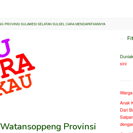
G PROVINSI SULAWESI SELATAN SULSEL CARA MENDAPATKANNYA
Fi
Duniak
sini
Warga 
Anak 
Dari B
Satpam
i Watansoppeng Provinsi
denga