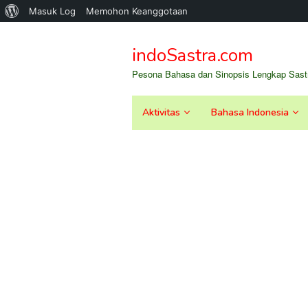
Tentang
Masuk Log
Memohon Keanggotaan
Loncat
WordPress
ke
indoSastra.com
konten
Pesona Bahasa dan Sinopsis Lengkap Sastr
Aktivitas
Bahasa Indonesia