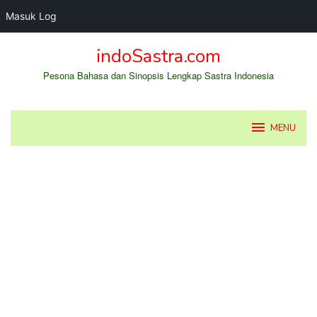
Masuk Log
Loncat
indoSastra.com
ke
konten
Pesona Bahasa dan Sinopsis Lengkap Sastra Indonesia
MENU