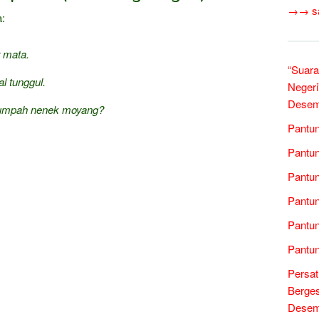
→→ sas
a:
r mata.
“Suara
al tunggul.
Negeri
Desem
sumpah nenek moyang?
Pantun
Pantun
Pantun
Pantun
Pantun
Pantun
Persa
Berges
Desem