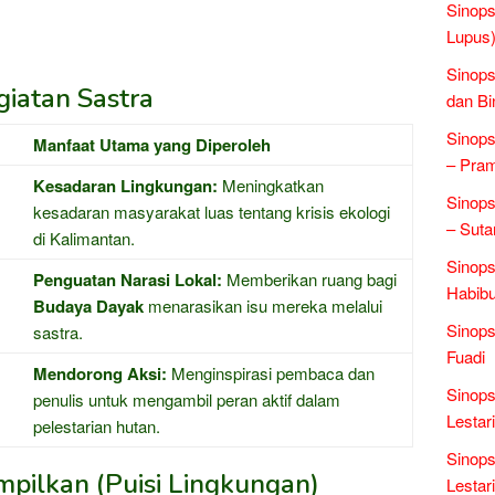
Sinops
Lupus)
Sinops
iatan Sastra
dan Bi
Sinops
Manfaat Utama yang Diperoleh
– Pra
Kesadaran Lingkungan:
Meningkatkan
Sinops
kesadaran masyarakat luas tentang krisis ekologi
– Suta
di Kalimantan.
Sinops
Penguatan Narasi Lokal:
Memberikan ruang bagi
Habibu
Budaya Dayak
menarasikan isu mereka melalui
Sinops
sastra.
Fuadi
Mendorong Aksi:
Menginspirasi pembaca dan
Sinops
penulis untuk mengambil peran aktif dalam
Lestari
pelestarian hutan.
Sinops
mpilkan (Puisi Lingkungan)
Lestari