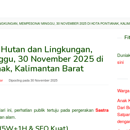
INGKUNGAN, MEMPESONA! MINGGU, 30 NOVEMBER 2025 DI KOTA PONTIANAK, KALI
Fi
a Hutan dan Lingkungan,
Duniak
gu, 30 November 2025 di
sini
nak, Kalimantan Barat
tor
Diposting pada
30 November 2025
Warga 
Anak 
Dari B
ri ini, perhatian publik tertuju pada pergerakan
Sastra
Satpam
an alam.
denga
k (5W+1H & SEO Kuat)