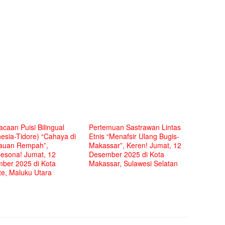
caan Puisi Bilingual
Pertemuan Sastrawan Lintas
esia-Tidore) “Cahaya di
Etnis “Menafsir Ulang Bugis-
auan Rempah”,
Makassar”, Keren! Jumat, 12
sona! Jumat, 12
Desember 2025 di Kota
ber 2025 di Kota
Makassar, Sulawesi Selatan
te, Maluku Utara