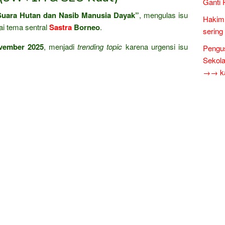
Ganti 
Suara Hutan dan Nasib Manusia Dayak”
, mengulas isu
Hakim 
ai tema sentral
Sastra
Borneo
.
sering
vember 2025
, menjadi
trending topic
karena urgensi isu
Pengus
Sekol
→→ kar