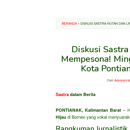
BERANDA
»
DISKUSI SASTRA HUTAN DAN L
Diskusi Sastr
Mempesona! Ming
Kota Pontia
Oleh
Administra
Sastra
dalam Berita
PONTIANAK, Kalimantan Barat
– Ha
Hijau
di Borneo yang vokal menyuarak
Rangkuman Jurnalisti