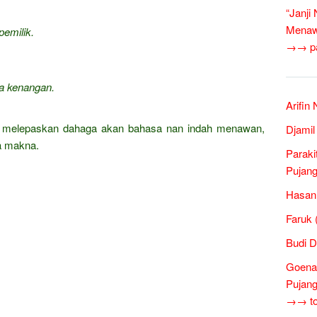
“Janji
Menawa
pemilik.
→→ pan
ma kenangan.
Arifin
at melepaskan dahaga akan bahasa nan indah menawan,
Djamil
a makna.
Paraki
Pujang
Hasan 
Faruk 
Budi D
Goena
Pujang
→→ tok