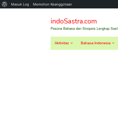
Tentang
Masuk Log
Memohon Keanggotaan
Loncat
WordPress
ke
indoSastra.com
konten
Pesona Bahasa dan Sinopsis Lengkap Sastr
Aktivitas
Bahasa Indonesia