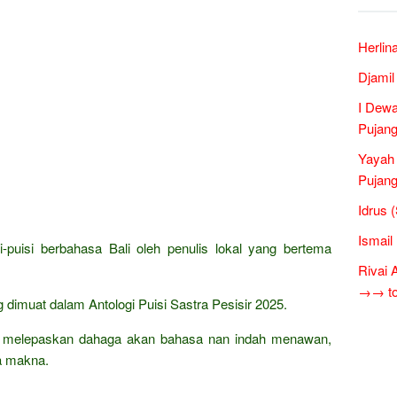
Herlin
Djamil
I Dewa
Pujang
Yayah 
Pujang
Idrus 
Ismail
-puisi berbahasa Bali oleh penulis lokal yang bertema
Rivai 
→→ tok
g dimuat dalam Antologi Puisi Sastra Pesisir 2025.
at melepaskan dahaga akan bahasa nan indah menawan,
a makna.