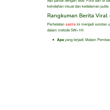
tepi pantai dengan latar Pura dan di
keindahan visual dan kedalaman puitis 
Rangkuman Berita Viral (
Perhelatan
sastra
ini menjadi sorotan 
dalam metode 5W+1H:
Apa
yang terjadi: Malam Pemba