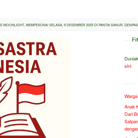
HE MOONLIGHT, MEMPESONA! SELASA, 9 DESEMBER 2025 DI PANTAI SANUR, DENPASA
Fi
Duniak
sini
Warga 
Anak 
Dari B
Satpam
denga