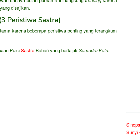
 bawah cahaya bulan purnama ini langsung
trending
karena
yang disajikan.
3 Peristiwa Sastra)
utama karena beberapa peristiwa penting yang terangkum
caan Puisi
Sastra
Bahari yang bertajuk
Samudra Kata
.
Sinops
Sunyi 