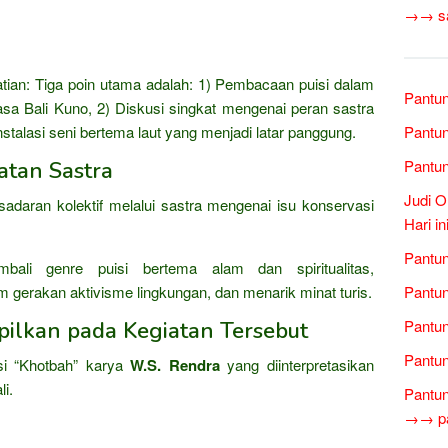
→→ sas
tian: Tiga poin utama adalah: 1) Pembacaan puisi dalam
Pantun
sa Bali Kuno, 2) Diskusi singkat mengenai peran sastra
nstalasi seni bertema laut yang menjadi latar panggung.
Pantun
Pantun
atan Sastra
Judi O
daran kolektif melalui sastra mengenai isu konservasi
Hari i
Pantun
li genre puisi bertema alam dan spiritualitas,
m gerakan aktivisme lingkungan, dan menarik minat turis.
Pantu
Pantun
pilkan pada Kegiatan Tersebut
Pantun
i “Khotbah” karya
W.S. Rendra
yang diinterpretasikan
li.
Pantun
→→ pan