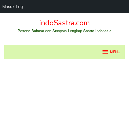
Masuk Log
Loncat
indoSastra.com
ke
konten
Pesona Bahasa dan Sinopsis Lengkap Sastra Indonesia
MENU