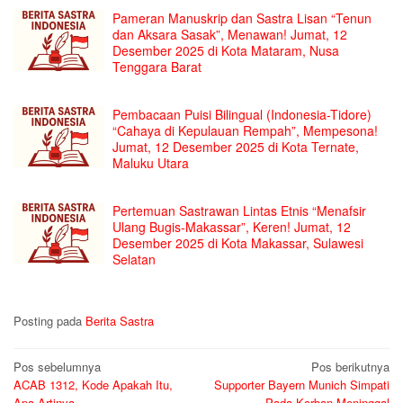
Pameran Manuskrip dan Sastra Lisan “Tenun
dan Aksara Sasak”, Menawan! Jumat, 12
Desember 2025 di Kota Mataram, Nusa
Tenggara Barat
Pembacaan Puisi Bilingual (Indonesia-Tidore)
“Cahaya di Kepulauan Rempah”, Mempesona!
Jumat, 12 Desember 2025 di Kota Ternate,
Maluku Utara
Pertemuan Sastrawan Lintas Etnis “Menafsir
Ulang Bugis-Makassar”, Keren! Jumat, 12
Desember 2025 di Kota Makassar, Sulawesi
Selatan
Posting pada
Berita Sastra
Navigasi
Pos sebelumnya
Pos berikutnya
ACAB 1312, Kode Apakah Itu,
Supporter Bayern Munich Simpati
pos
Apa Artinya
Pada Korban Meninggal