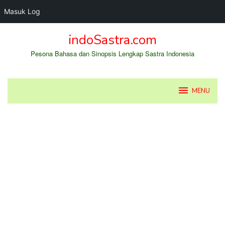
Masuk Log
Loncat
indoSastra.com
ke
konten
Pesona Bahasa dan Sinopsis Lengkap Sastra Indonesia
MENU