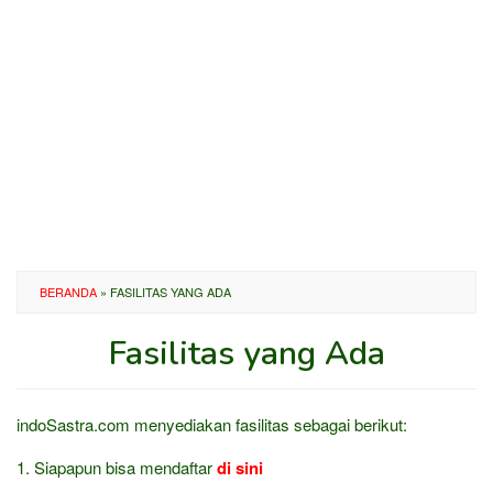
BERANDA
»
FASILITAS YANG ADA
Fasilitas yang Ada
Oleh
Administrator
Diposting
indoSastra.com menyediakan fasilitas sebagai berikut:
pada
4
1. Siapapun bisa mendaftar
di sini
Desember
2011