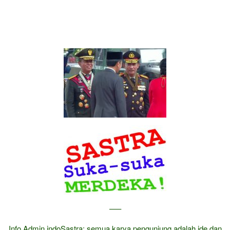
—–
Info Admin indoSastra: semua karya pengunjung adalah ide dan