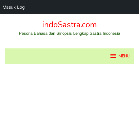
Masuk Log
Loncat
indoSastra.com
ke
konten
Pesona Bahasa dan Sinopsis Lengkap Sastra Indonesia
MENU