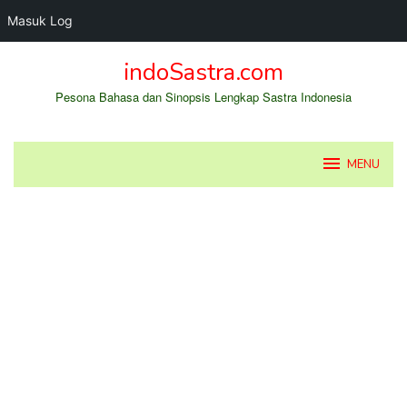
Masuk Log
Loncat
indoSastra.com
ke
konten
Pesona Bahasa dan Sinopsis Lengkap Sastra Indonesia
MENU