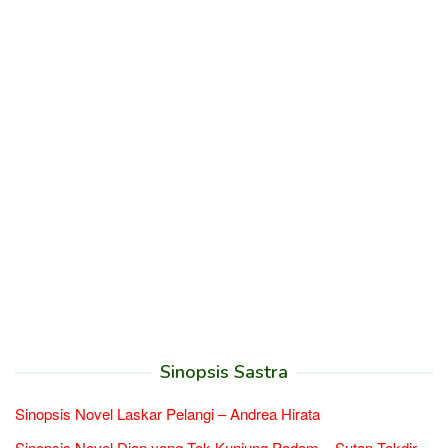
Sinopsis Sastra
Sinopsis Novel Laskar Pelangi – Andrea Hirata
Sinopsis Novel Dian yang Tak Kunjung Padam – Sutan Takdir