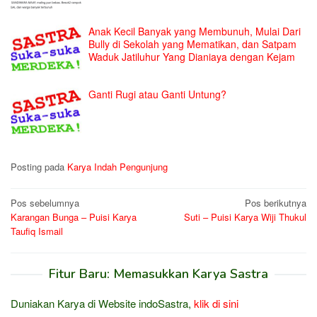
Anak Kecil Banyak yang Membunuh, Mulai Dari
Bully di Sekolah yang Mematikan, dan Satpam
Waduk Jatiluhur Yang Dianiaya dengan Kejam
Ganti Rugi atau Ganti Untung?
Posting pada
Karya Indah Pengunjung
Navigasi
Pos sebelumnya
Pos berikutnya
Karangan Bunga – Puisi Karya
Suti – Puisi Karya Wiji Thukul
pos
Taufiq Ismail
Fitur Baru: Memasukkan Karya Sastra
Duniakan Karya di Website indoSastra,
klik di sini