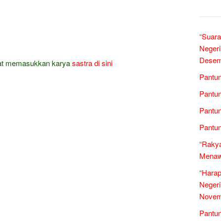
“Suara
Negeri
Desem
at memasukkan karya
sastra
di sini
Pantun
Pantun
Pantun
Pantun
“Rakya
Menawa
“Harap
Negeri
Novem
Pantun