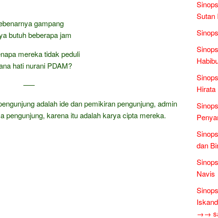
Sinops
Sutan 
ebenarnya gampang
Sinops
ya butuh beberapa jam
Sinops
enapa mereka tidak peduli
Habibu
na hati nurani PDAM?
Sinops
—–
Hirata
pengunjung adalah ide dan pemikiran pengunjung, admin
Sinops
a pengunjung, karena itu adalah karya cipta mereka.
Penyam
Sinops
dan Bi
Sinops
Navis
Sinops
Iskand
→→ sas