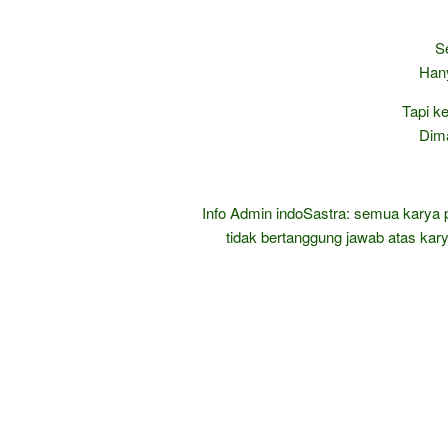
S
Han
Tapi k
Dima
Info Admin indoSastra: semua karya 
tidak bertanggung jawab atas kary