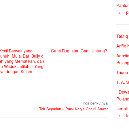
Pantun
→→ pan
Taufiq
Arifin
Kecil Banyak yang
Ganti Rugi atau Ganti Untung?
Achdia
nuh, Mulai Dari Bully di
ah yang Mematikan, dan
Pujang
m Waduk Jatiluhur Yang
aya dengan Kejam
Trisno
T. A. 
I Dewa
Pujang
Pos berikutnya
Ismail
Tak Sepadan – Puisi Karya Chairil Anwar
→→ tok