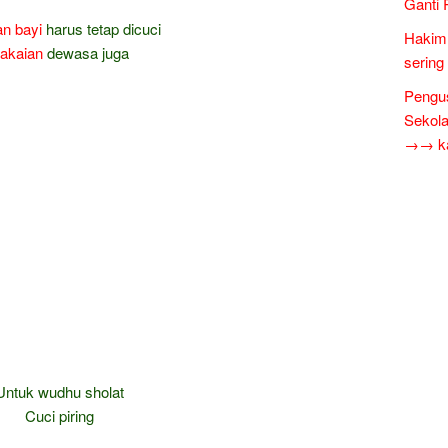
Ganti 
an
bayi
harus tetap dicuci
Hakim 
akaian
dewasa juga
sering
Pengus
Sekol
→→ kar
Untuk wudhu sholat
Cuci piring