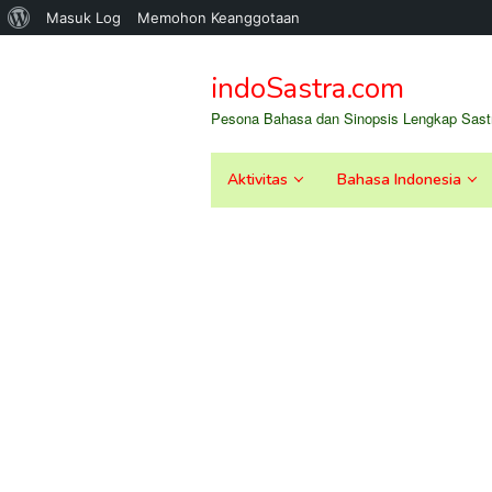
Tentang
Masuk Log
Memohon Keanggotaan
Loncat
WordPress
ke
indoSastra.com
konten
Pesona Bahasa dan Sinopsis Lengkap Sastr
Aktivitas
Bahasa Indonesia