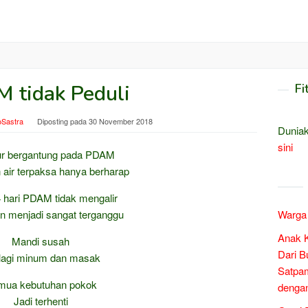
 tidak Peduli
Fi
oSastra
Diposting pada
30 November 2018
Duniak
sini
jur bergantung pada PDAM
air terpaksa hanya berharap
 hari PDAM tidak mengalir
n menjadi sangat terganggu
Warga 
Anak 
Mandi susah
Dari B
lagi minum dan masak
Satpam
mua kebutuhan pokok
denga
Jadi terhenti