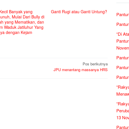
Kecil Banyak yang
Ganti Rugi atau Ganti Untung?
Pantun
nuh, Mulai Dari Bully di
ah yang Mematikan, dan
Pantun
m Waduk Jatiluhur Yang
aya dengan Kejam
“Di At
Pantun
Novem
Pantun
Pos berikutnya
Pantun
JPU menantang massanya HRS
Pantun
“Rakya
Menawa
“Raky
Peruba
13 No
Pantun