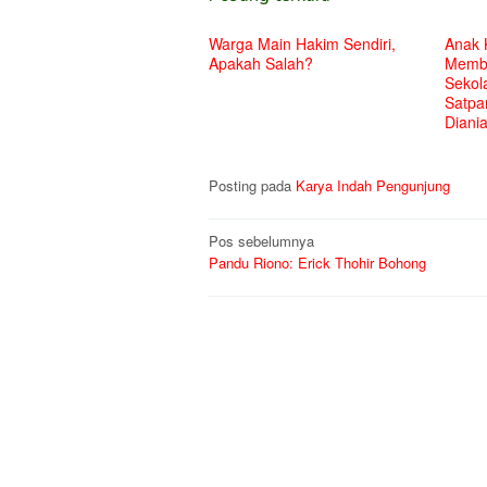
Warga Main Hakim Sendiri,
Anak 
Apakah Salah?
Membu
Sekol
Satpa
Diani
Posting pada
Karya Indah Pengunjung
Navigasi
Pos sebelumnya
Pandu Riono: Erick Thohir Bohong
pos