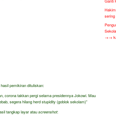
Ganti 
Hakim 
sering
Pengus
Sekol
→→ kar
hasil pemikiran dituliskan:
n, corona takkan pergi selama presidennya Jokowi. Mau
bab, segera hilang herd stupidity (goblok sekolam)”
asil tangkap layar atau
screenshot
: