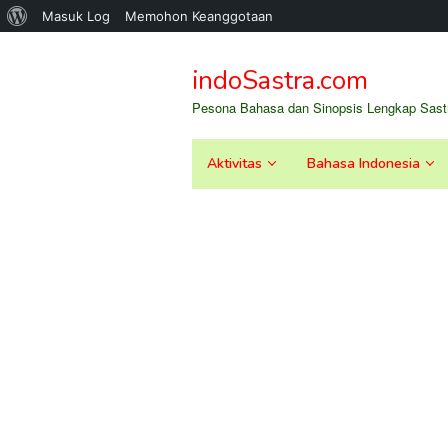
Tentang
Masuk Log
Memohon Keanggotaan
Loncat
WordPress
ke
indoSastra.com
konten
Pesona Bahasa dan Sinopsis Lengkap Sastr
Aktivitas
Bahasa Indonesia