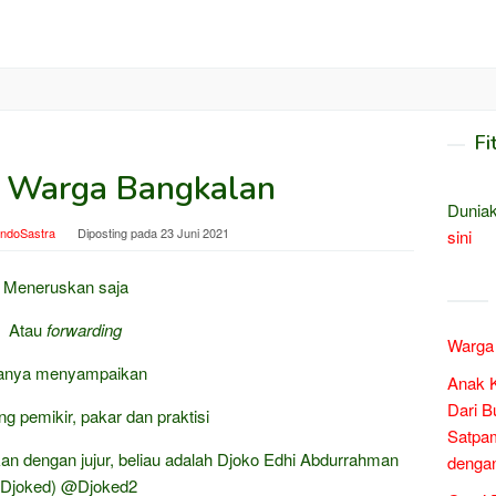
Fi
 Warga Bangkalan
Duniak
indoSastra
Diposting pada
23 Juni 2021
sini
Meneruskan saja
Atau
forwarding
Warga 
anya menyampaikan
Anak 
Dari B
ng pemikir, pakar dan praktisi
Satpam
an dengan jujur, beliau adalah Djoko Edhi Abdurrahman
denga
(Djoked) @Djoked2