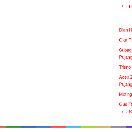
→→ pan
Diah H
Oka Ru
Subagi
Pujang
Trisno
Acep 
Pujang
Moting
Gus Tf
→→ tok