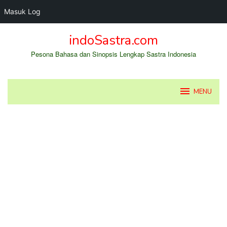
Masuk Log
Loncat
indoSastra.com
ke
konten
Pesona Bahasa dan Sinopsis Lengkap Sastra Indonesia
MENU