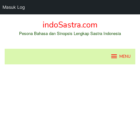
Masuk Log
Loncat
indoSastra.com
ke
konten
Pesona Bahasa dan Sinopsis Lengkap Sastra Indonesia
MENU