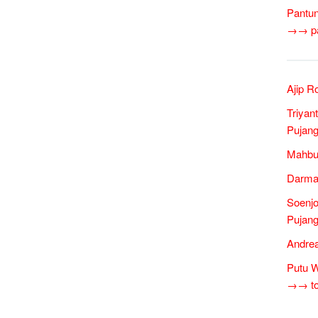
Pantun
→→ pan
Ajip R
Triyan
Pujang
Mahbub
Darma
Soenjo
Pujang
Andrea
Putu W
→→ tok