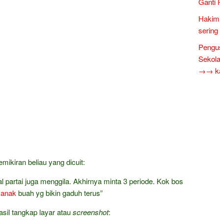
Ganti 
Hakim 
sering
Pengus
Sekol
→→ kar
emikiran beliau yang dicuit:
 partai juga menggila. Akhirnya minta 3 periode. Kok bos
r
anak
buah yg bikin gaduh terus”
asil tangkap layar atau
screenshot
: