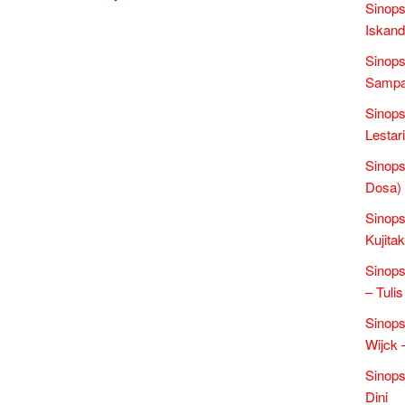
Sinops
Iskand
Sinops
Sampai
Sinops
Lestari
Sinop
Dosa)
Sinops
Kujita
Sinop
– Tulis
Sinops
Wijck
Sinops
Dini