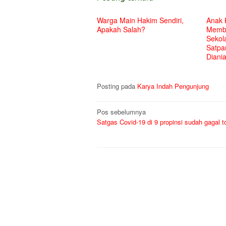
Warga Main Hakim Sendiri,
Anak 
Apakah Salah?
Membu
Sekol
Satpa
Diani
Posting pada
Karya Indah Pengunjung
Navigasi
Pos sebelumnya
Satgas Covid-19 di 9 propinsi sudah gagal to
pos