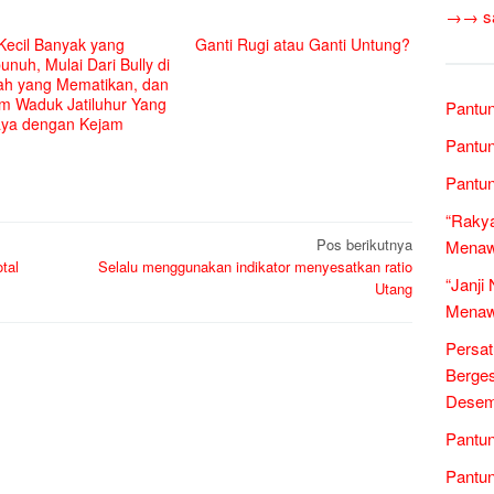
→→ sas
Kecil Banyak yang
Ganti Rugi atau Ganti Untung?
nuh, Mulai Dari Bully di
ah yang Mematikan, dan
m Waduk Jatiluhur Yang
Pantun
aya dengan Kejam
Pantun
Pantun
“Rakya
Pos berikutnya
Menawa
tal
Selalu menggunakan indikator menyesatkan ratio
“Janji
Utang
Menawa
Persa
Berges
Desem
Pantun
Pantun