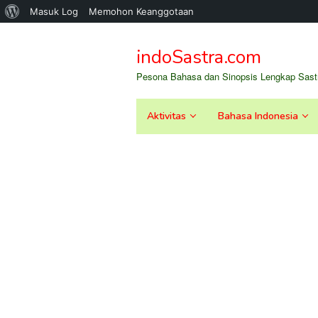
Tentang
Masuk Log
Memohon Keanggotaan
Loncat
WordPress
ke
indoSastra.com
konten
Pesona Bahasa dan Sinopsis Lengkap Sastr
Aktivitas
Bahasa Indonesia