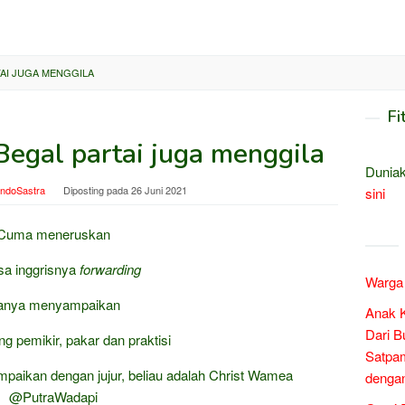
AI JUGA MENGGILA
Fi
Begal partai juga menggila
Duniak
indoSastra
Diposting pada
26 Juni 2021
sini
Cuma meneruskan
a inggrisnya
forwarding
Warga 
anya menyampaikan
Anak 
Dari B
ng pemikir, pakar dan praktisi
Satpam
mpaikan dengan jujur, beliau adalah Christ Wamea
denga
@PutraWadapi