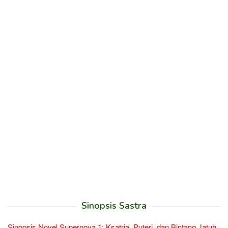
Sinopsis Sastra
Sinopsis Novel Supernova 1: Ksatria, Puteri, dan Bintang Jatuh