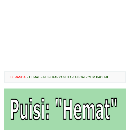
BERANDA
»
HEMAT – PUISI KARYA SUTARDJI CALZOUM BACHRI