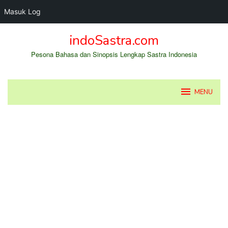
Masuk Log
Loncat
indoSastra.com
ke
konten
Pesona Bahasa dan Sinopsis Lengkap Sastra Indonesia
MENU