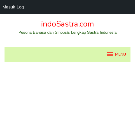
Masuk Log
Loncat
indoSastra.com
ke
konten
Pesona Bahasa dan Sinopsis Lengkap Sastra Indonesia
MENU