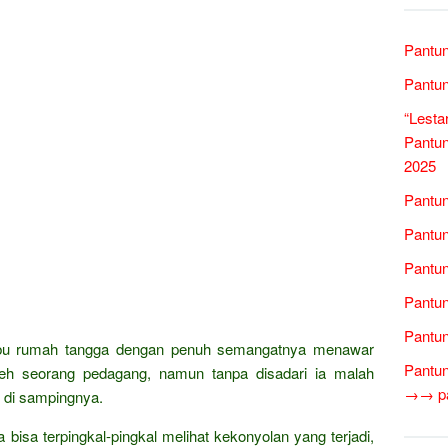
Pantun
Pantun
“Lesta
Pantun
2025
Pantun
Pantun
Pantun
Pantun
Pantun
 ibu rumah tangga dengan penuh semangatnya menawar
Pantun
oleh seorang pedagang, namun tanpa disadari ia malah
→→ pan
 di sampingnya.
bisa terpingkal-pingkal melihat kekonyolan yang terjadi,