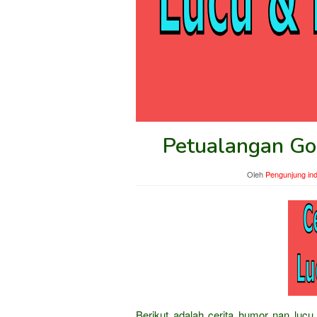
Petualangan Go
Oleh
Pengunjung in
Berikut adalah cerita humor nan lucu