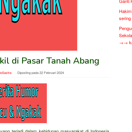
Ganti 
Hakim 
sering
Pengus
Sekol
→→ kar
kil di Pasar Tanah Abang
doSastra
Diposting pada
22 Februari 2024
 yang terjadi dalam kehidupan masyarakat di Indonesia,