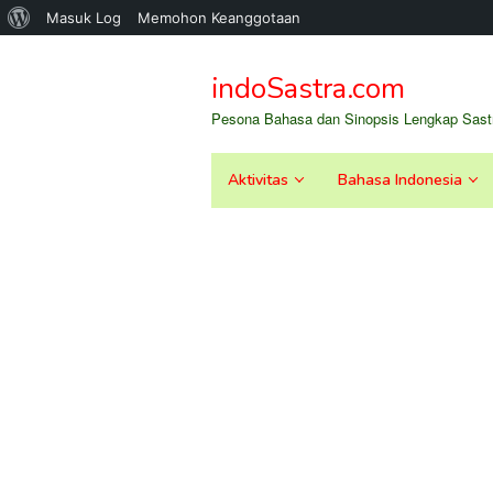
Tentang
Masuk Log
Memohon Keanggotaan
Loncat
WordPress
ke
indoSastra.com
konten
Pesona Bahasa dan Sinopsis Lengkap Sastr
Aktivitas
Bahasa Indonesia