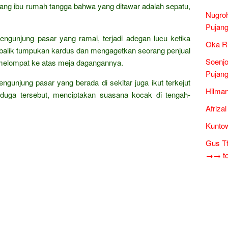
ng ibu rumah tangga bahwa yang ditawar adalah sepatu,
Nugro
Pujang
ngunjung pasar yang ramai, terjadi adegan lucu ketika
Oka Ru
ri balik tumpukan kardus dan mengagetkan seorang penjual
Soenjo
 melompat ke atas meja dagangannya.
Pujang
ngunjung pasar yang berada di sekitar juga ikut terkejut
Hilman
erduga tersebut, menciptakan suasana kocak di tengah-
Afriza
Kuntow
Gus Tf
→→ tok