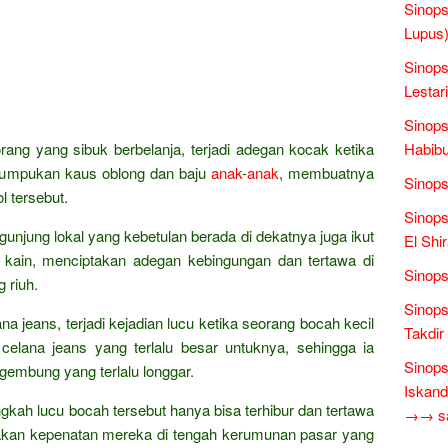
Sinops
Lupus)
Sinops
Lestari
Sinops
rang yang sibuk berbelanja, terjadi adegan kocak ketika
Habibu
a tumpukan kaus oblong dan baju
anak
-
anak
, membuatnya
Sinops
l tersebut.
Sinops
unjung lokal yang kebetulan berada di dekatnya juga ikut
El Shi
n kain, menciptakan adegan kebingungan dan tertawa di
Sinops
 riuh.
Sinops
lana jeans, terjadi kejadian lucu ketika seorang bocah kecil
Takdir
lana jeans yang terlalu besar untuknya, sehingga ia
Sinops
gembung yang terlalu longgar.
Iskand
gkah lucu bocah tersebut hanya bisa terhibur dan tertawa
→→ sas
akan kepenatan mereka di tengah kerumunan pasar yang