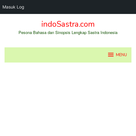
Masuk Log
Loncat
indoSastra.com
ke
konten
Pesona Bahasa dan Sinopsis Lengkap Sastra Indonesia
MENU