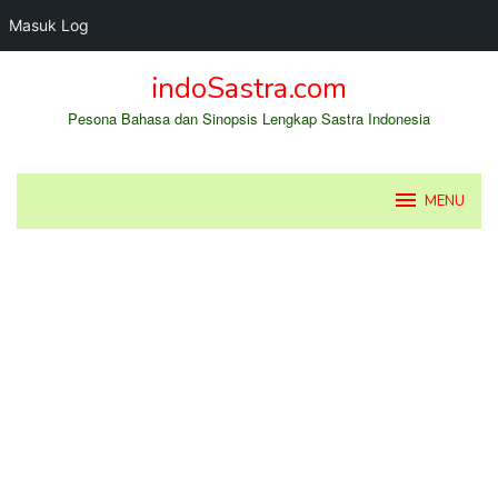
Masuk Log
Loncat
indoSastra.com
ke
konten
Pesona Bahasa dan Sinopsis Lengkap Sastra Indonesia
MENU