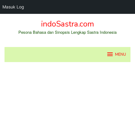
Masuk Log
Loncat
indoSastra.com
ke
konten
Pesona Bahasa dan Sinopsis Lengkap Sastra Indonesia
MENU