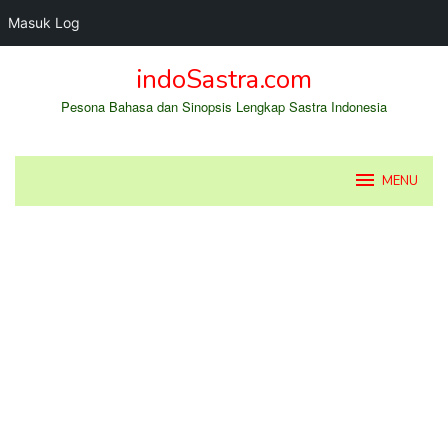
Masuk Log
Loncat
indoSastra.com
ke
konten
Pesona Bahasa dan Sinopsis Lengkap Sastra Indonesia
MENU