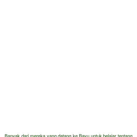
Banyak dari mereka yang datang ke Bayu untuk belajar tentang