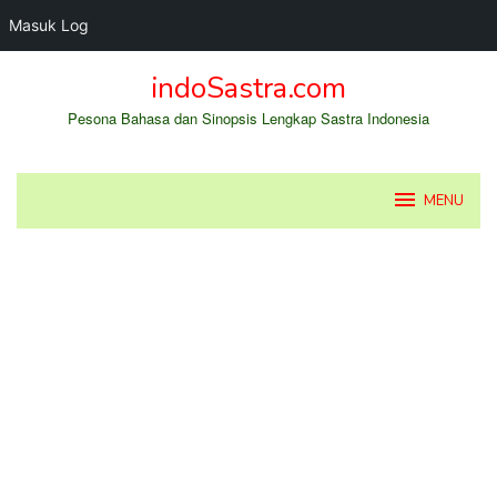
Masuk Log
Loncat
indoSastra.com
ke
konten
Pesona Bahasa dan Sinopsis Lengkap Sastra Indonesia
MENU