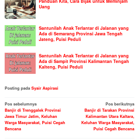
Panduan Kita, Cara Bijak untuk Meminjam
Uang
Santunilah Anak Terlantar di Jalanan yang
Ada di Semarang Provinsi Jawa Tengah
Jateng, Puisi Peduli
Santunilah Anak Terlantar di Jalanan yang
Ada di Sampit Provinsi Kalimantan Tengah
Kalteng, Puisi Peduli
Posting pada
Syair Aspirasi
Navigasi
Pos sebelumnya
Pos berikutnya
Banjir di Trenggalek Provinsi
Banjir di Tarakan Provinsi
pos
Jawa Timur Jatim, Keluhan
Kalimantan Utara Kaltara,
Warga Masyarakat, Puisi Cegah
Keluhan Warga Masyarakat,
Bencana
Puisi Cegah Bencana