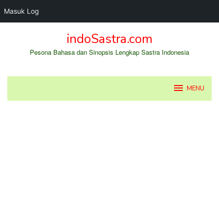
Masuk Log
Loncat
indoSastra.com
ke
konten
Pesona Bahasa dan Sinopsis Lengkap Sastra Indonesia
MENU