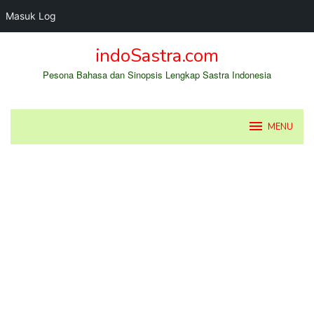
Masuk Log
Loncat
indoSastra.com
ke
konten
Pesona Bahasa dan Sinopsis Lengkap Sastra Indonesia
MENU