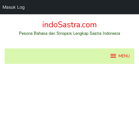
Masuk Log
Loncat
indoSastra.com
ke
konten
Pesona Bahasa dan Sinopsis Lengkap Sastra Indonesia
MENU