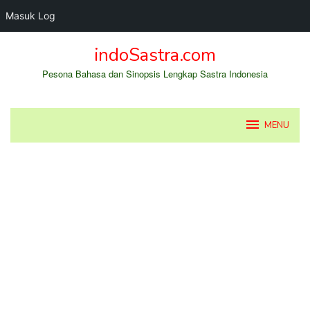
Masuk Log
Loncat
indoSastra.com
ke
konten
Pesona Bahasa dan Sinopsis Lengkap Sastra Indonesia
MENU