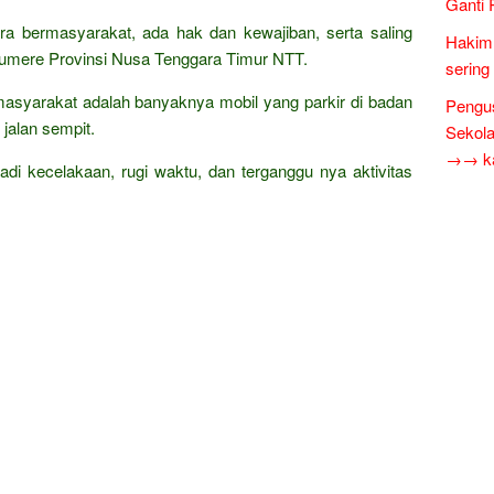
Ganti 
cara bermasyarakat, ada hak dan kewajiban, serta saling
Hakim 
umere Provinsi Nusa Tenggara Timur NTT.
sering
asyarakat adalah banyaknya mobil yang parkir di badan
Pengus
jalan sempit.
Sekol
→→ kar
rjadi kecelakaan, rugi waktu, dan terganggu nya aktivitas