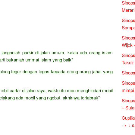
Sinops
Merari
Sinops
Sampai
Sinops
Wijck
janganlah parkir di jalan umum, kalau ada orang islam
Sinops
erarti bukanlah ummat Islam yang baik”
Takdir
tolong tegur dengan tegas kepada orang-orang jahat yang
Sinops
Sinops
mimpi 
il parkir di jalan raya, waktu itu mau menghindari mobil
belakang ada mobil yang ngebut, akhirnya tertabrak”
Sinops
– Suta
Cuplik
→→ sas