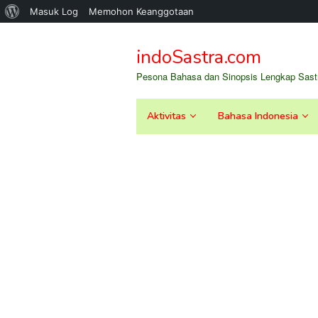
Tentang
Masuk Log
Memohon Keanggotaan
Loncat
WordPress
ke
indoSastra.com
konten
Pesona Bahasa dan Sinopsis Lengkap Sastr
Aktivitas
Bahasa Indonesia