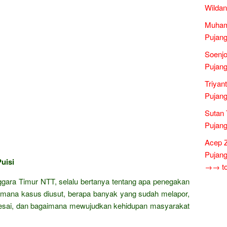
Wildan
Muham
Pujang
Soenjo
Pujang
Triyan
Pujang
Sutan 
Pujang
Acep 
Pujang
uisi
→→ tok
gara Timur NTT, selalu bertanya tentang apa penegakan
imana kasus diusut, berapa banyak yang sudah melapor,
lesai, dan bagaimana mewujudkan kehidupan masyarakat