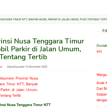
NGGARA TIMUR NTT, BANYAK MOBIL PARKIR DI JALAN UMUM, PUISI TENTANG TERT
Fi
insi Nusa Tenggara Timur
Duniak
il Parkir di Jalan Umum,
sini
 Tentang Tertib
tor
Diposting pada
12 November 2022
Warga 
Anak 
Dari B
Satpam
denga
vinsi Nusa Tenggara Timur NTT