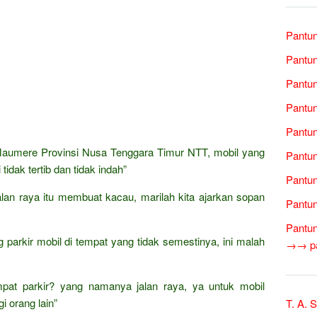
Pantun
Pantun
Pantun
Pantun
Pantun
 Maumere Provinsi Nusa Tenggara Timur NTT, mobil yang
Pantun
 tidak tertib dan tidak indah”
Pantun
 jalan raya itu membuat kacau, marilah kita ajarkan sopan
Pantun
Pantun
 parkir mobil di tempat yang tidak semestinya, ini malah
→→ pan
mpat parkir? yang namanya jalan raya, ya untuk mobil
i orang lain”
T. A. 