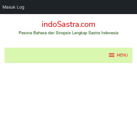
Masuk Log
Loncat
indoSastra.com
ke
konten
Pesona Bahasa dan Sinopsis Lengkap Sastra Indonesia
MENU