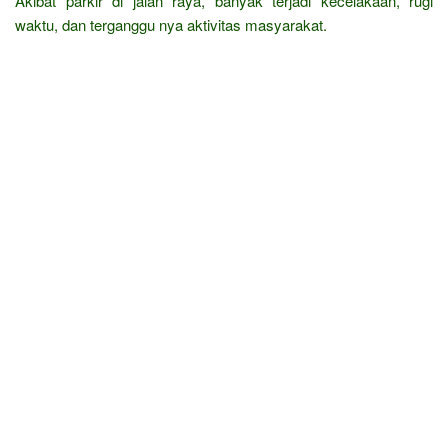
Akibat parkir di jalan raya, banyak terjadi kecelakaan, rugi
waktu, dan terganggu nya aktivitas masyarakat.