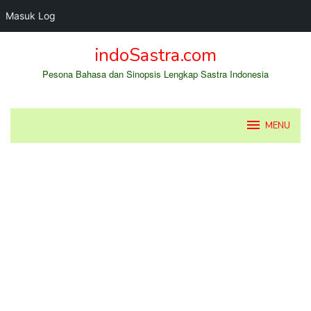
Masuk Log
Loncat
indoSastra.com
ke
konten
Pesona Bahasa dan Sinopsis Lengkap Sastra Indonesia
MENU