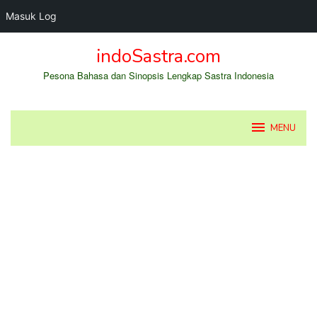
Masuk Log
Loncat
indoSastra.com
ke
konten
Pesona Bahasa dan Sinopsis Lengkap Sastra Indonesia
MENU