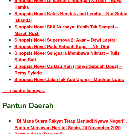
Sinopsis Novel Di bawah Lindungan Ka’bah – Buya
Hamka
Sinopsis Novel Katak Hendak Jadi Lembu – Nur Sutan
Iskandar
Sinopsis Novel Sitti Nurbaya: Kasih Tak Sampai –
Marah Rusli
Sinopsis Novel Supernova 2: Akar – Dewi Lestari
Sinopsis Novel Pada Sebuah Kapal – Nh. Dini
Sinopsis Novel Sengsara Membawa Nikmat – Tulis
Sutan Sati
Sinopsis Novel Ca Bau Kan (Hanya Sebuah Dosa) –
Remy Sylado
Sinopsis Novel Jalan tak Ada Ujung – Mochtar Lubis
→→ sastra lainnya...
Pantun Daerah
“Di Mana Suara Rakyat Tetap Menjadi Nyawa Negeri”,
Pantun Menawan Hari ini Senin, 24 November 2025
Pantun Aceh (Bagian 5)