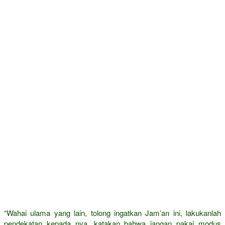
“Wahai ulama yang lain, tolong ingatkan Jam’an ini, lakukanlah
pendekatan kepada nya, katakan bahwa jangan pakai modus