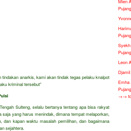
Mien A
Pujang
Yvonne
Harimu
Pujang
Syekh
Pujang
Leon A
Djamil
tindakan anarkis, kami akan tindak tegas pelaku knalpot
Emha A
aku kriminal tersebut”
Pujang
uisi
→→ tok
Tengah Sulteng, selalu bertanya tentang apa bisa rakyat
apa saja yang harus menindak, dimana tempat melaporkan,
n, dan kapan waktu masalah pemilihan, dan bagaimana
an sejahtera.