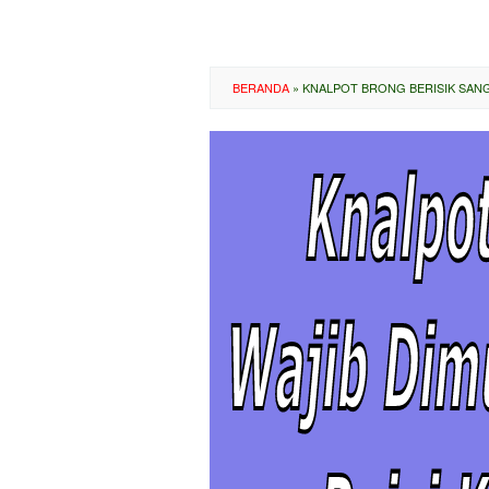
BERANDA
»
KNALPOT BRONG BERISIK SAN