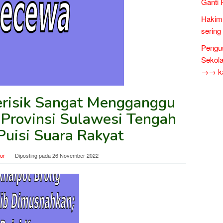
Ganti 
Hakim 
sering
Pengus
Sekol
→→ kar
erisik Sangat Mengganggu
Provinsi Sulawesi Tengah
Puisi Suara Rakyat
tor
Diposting pada
26 November 2022