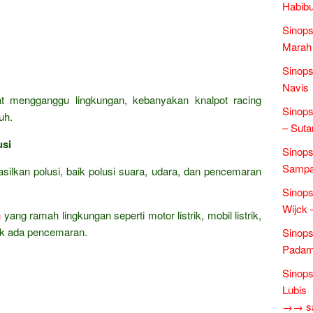
Habibu
Sinop
Marah 
Sinops
Navis
t mengganggu lingkungan, kebanyakan knalpot racing
Sinops
uh.
– Suta
usi
Sinops
Sampai
lkan polusi, baik polusi suara, udara, dan pencemaran
Sinops
Wijck
n
yang ramah lingkungan seperti motor listrik, mobil listrik,
idak ada pencemaran.
Sinops
Padam 
Sinops
Lubis
→→ sas