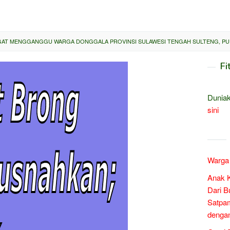
GAT MENGGANGGU WARGA DONGGALA PROVINSI SULAWESI TENGAH SULTENG, PUI
Fi
Duniak
sini
Warga 
Anak 
Dari B
Satpam
denga