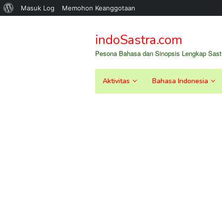
Tentang
Masuk Log
Memohon Keanggotaan
Loncat
WordPress
ke
indoSastra.com
konten
Pesona Bahasa dan Sinopsis Lengkap Sastr
Aktivitas
Bahasa Indonesia