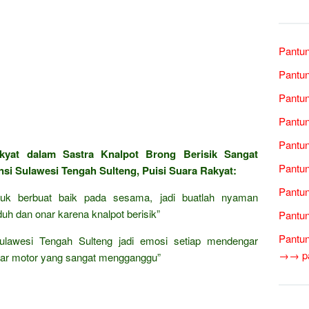
Pantun
Pantun
Pantun
Pantun
Pantun
kyat dalam Sastra Knalpot Brong Berisik Sangat
Pantun
i Sulawesi Tengah Sulteng, Puisi Suara Rakyat:
Pantun
tuk berbuat baik pada sesama, jadi buatlah nyaman
uh dan onar karena knalpot berisik”
Pantun
Pantun
ulawesi Tengah Sulteng jadi emosi setiap mendengar
→→ pan
mpar motor yang sangat mengganggu”