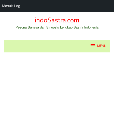
Masuk Log
Loncat
indoSastra.com
ke
konten
Pesona Bahasa dan Sinopsis Lengkap Sastra Indonesia
MENU