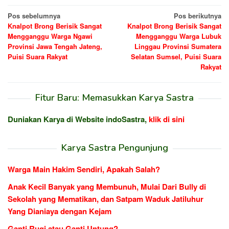
Navigasi
Pos sebelumnya
Pos berikutnya
Knalpot Brong Berisik Sangat
Knalpot Brong Berisik Sangat
pos
Mengganggu Warga Ngawi
Mengganggu Warga Lubuk
Provinsi Jawa Tengah Jateng,
Linggau Provinsi Sumatera
Puisi Suara Rakyat
Selatan Sumsel, Puisi Suara
Rakyat
Fitur Baru: Memasukkan Karya Sastra
Duniakan Karya di Website indoSastra,
klik di sini
Karya Sastra Pengunjung
Warga Main Hakim Sendiri, Apakah Salah?
Anak Kecil Banyak yang Membunuh, Mulai Dari Bully di
Sekolah yang Mematikan, dan Satpam Waduk Jatiluhur
Yang Dianiaya dengan Kejam
Ganti Rugi atau Ganti Untung?