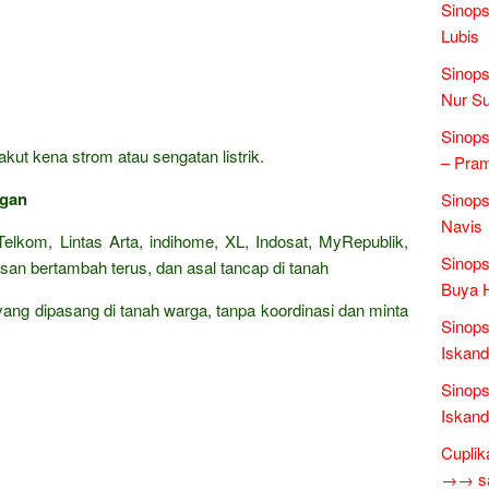
Sinops
Lubis
Sinops
Nur Su
Sinops
kut kena strom atau sengatan listrik.
– Pra
ngan
Sinops
Navis
elkom, Lintas Arta, indihome, XL, Indosat, MyRepublik,
Sinops
san bertambah terus, dan asal tancap di tanah
Buya 
 yang dipasang di tanah warga, tanpa koordinasi dan minta
Sinops
Iskand
Sinops
Iskand
Cuplik
→→ sas