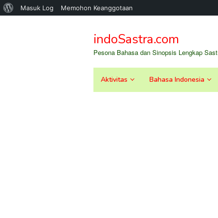
Tentang
Masuk Log
Memohon Keanggotaan
Loncat
WordPress
ke
indoSastra.com
konten
Pesona Bahasa dan Sinopsis Lengkap Sastr
Aktivitas
Bahasa Indonesia