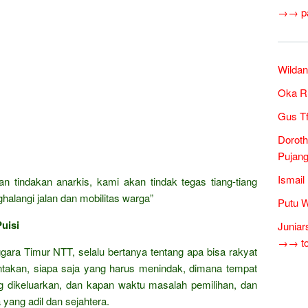
→→ pan
Wildan
Oka Ru
Gus Tf
Doroth
Pujang
Ismail
 tindakan anarkis, kami akan tindak tegas tiang-tiang
halangi jalan dan mobilitas warga”
Putu W
uisi
Juniar
→→ tok
ara Timur NTT, selalu bertanya tentang apa bisa rakyat
antakan, siapa saja yang harus menindak, dimana tempat
 dikeluarkan, dan kapan waktu masalah pemilihan, dan
ang adil dan sejahtera.