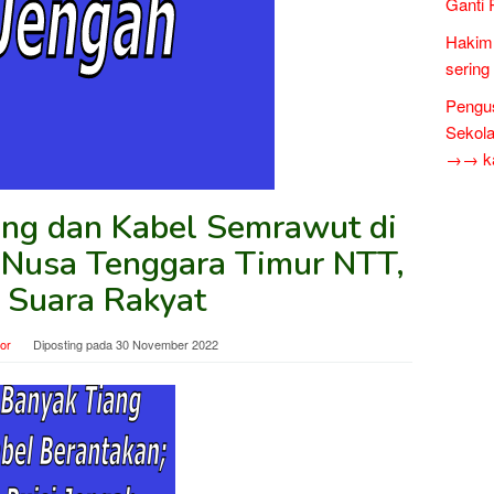
Ganti 
Hakim 
sering
Pengus
Sekol
→→ kar
ng dan Kabel Semrawut di
 Nusa Tenggara Timur NTT,
i Suara Rakyat
tor
Diposting pada
30 November 2022