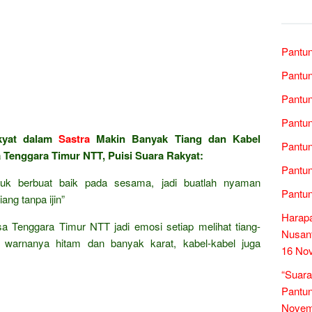
Pantun
Pantun
Pantun
Pantun
kyat dalam
Sastra
Makin Banyak Tiang dan Kabel
Pantun
Tenggara Timur NTT, Puisi Suara Rakyat:
Pantun
tuk berbuat baik pada sesama, jadi buatlah nyaman
Pantun
ang tanpa ijin”
Harap
a Tenggara Timur NTT jadi emosi setiap melihat tiang-
Nusant
i warnanya hitam dan banyak karat, kabel-kabel juga
16 No
“Suara
Pantun
Novem