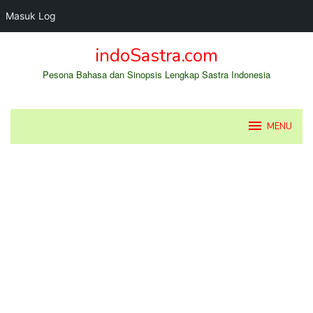
Masuk Log
Loncat
indoSastra.com
ke
konten
Pesona Bahasa dan Sinopsis Lengkap Sastra Indonesia
MENU