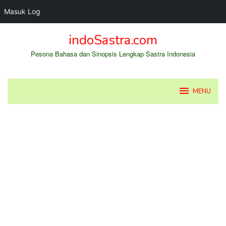
Masuk Log
Loncat
indoSastra.com
ke
konten
Pesona Bahasa dan Sinopsis Lengkap Sastra Indonesia
MENU