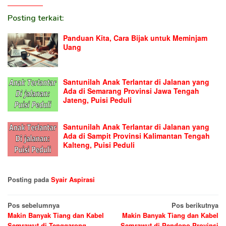
Posting terkait:
Panduan Kita, Cara Bijak untuk Meminjam
Uang
Santunilah Anak Terlantar di Jalanan yang
Ada di Semarang Provinsi Jawa Tengah
Jateng, Puisi Peduli
Santunilah Anak Terlantar di Jalanan yang
Ada di Sampit Provinsi Kalimantan Tengah
Kalteng, Puisi Peduli
Posting pada
Syair Aspirasi
Navigasi
Pos sebelumnya
Pos berikutnya
Makin Banyak Tiang dan Kabel
Makin Banyak Tiang dan Kabel
pos
Semrawut di Tenggarong
Semrawut di Pendopo Provinsi