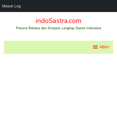
Masuk Log
Loncat
indoSastra.com
ke
konten
Pesona Bahasa dan Sinopsis Lengkap Sastra Indonesia
MENU