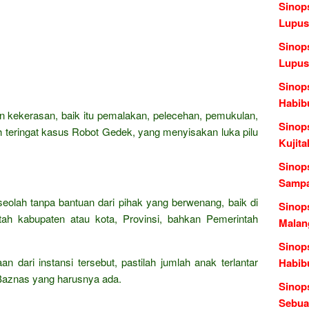
Sinop
Lupus
Sinop
Lupus
Sinops
Habib
 kekerasan, baik itu pemalakan, pelecehan, pemukulan,
Sinop
teringat kasus Robot Gedek, yang menyisakan luka pilu
Kujita
Sinops
Sampa
 seolah tanpa bantuan dari pihak yang berwenang, baik di
Sinop
tah kabupaten atau kota, Provinsi, bahkan Pemerintah
Malang
Sinops
 dari instansi tersebut, pastilah jumlah anak terlantar
Habib
i Baznas yang harusnya ada.
Sinop
Sebua