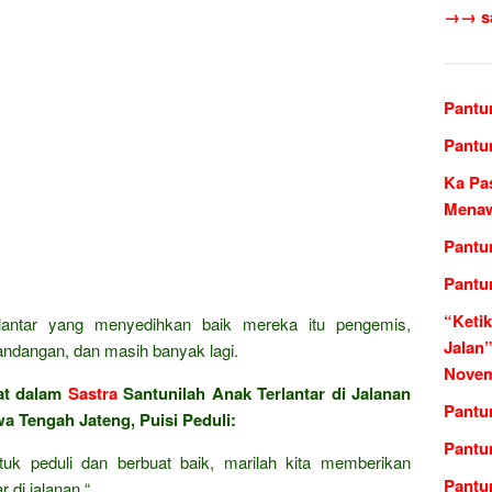
→→ sas
Pantu
Pantu
Ka Pa
Menaw
Pantu
Pantu
“Keti
lantar yang menyedihkan baik mereka itu pengemis,
Jalan”
ndangan, dan masih banyak lagi.
Novem
at dalam
Sastra
Santunilah Anak Terlantar di Jalanan
Pantu
a Tengah Jateng, Puisi Peduli:
Pantu
tuk peduli dan berbuat baik, marilah kita memberikan
Pantu
 di jalanan “