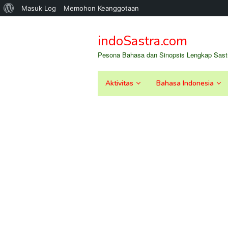
Tentang
Masuk Log
Memohon Keanggotaan
Loncat
WordPress
ke
indoSastra.com
konten
Pesona Bahasa dan Sinopsis Lengkap Sastr
Aktivitas
Bahasa Indonesia