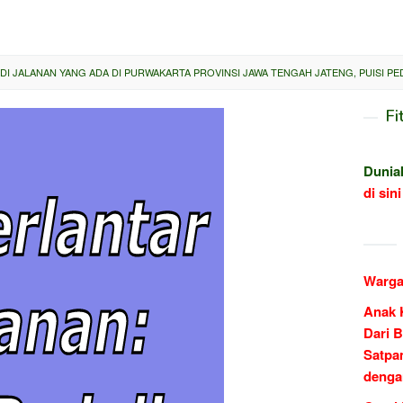
DI JALANAN YANG ADA DI PURWAKARTA PROVINSI JAWA TENGAH JATENG, PUISI PE
Fi
Dunia
di sini
Warga
Anak 
Dari B
Satpa
denga