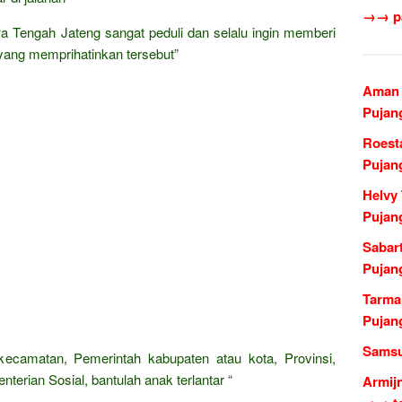
→→ pa
a Tengah Jateng sangat peduli dan selalu ingin memberi
ang memprihatinkan tersebut”
Aman 
Pujan
Roest
Pujan
Helvy
Pujan
Sabar
Pujan
Tarma
Pujan
Samsu
 kecamatan, Pemerintah kabupaten atau kota, Provinsi,
erian Sosial, bantulah anak terlantar “
Armij