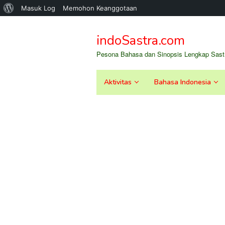
Tentang
Masuk Log
Memohon Keanggotaan
Loncat
WordPress
ke
indoSastra.com
konten
Pesona Bahasa dan Sinopsis Lengkap Sastr
Aktivitas
Bahasa Indonesia