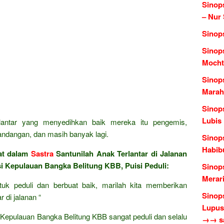
Sinop
– Nur
Sinop
Sinop
Mocht
Sinop
Marah
Sinops
Lubis
lantar yang menyedihkan baik mereka itu pengemis,
ndangan, dan masih banyak lagi.
Sinop
Habib
at dalam
Sastra
Santunilah Anak Terlantar di Jalanan
i Kepulauan Bangka Belitung KBB, Puisi Peduli:
Sinop
Merari
tuk peduli dan berbuat baik, marilah kita memberikan
Sinop
 di jalanan “
Lupus
 Kepulauan Bangka Belitung KBB sangat peduli dan selalu
→→ sas