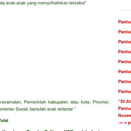
da anak-anak yang memprihatinkan tersebut”
Pantu
Pantu
Pantu
Pantu
Pantu
Pantu
Pantu
Pantu
“Di At
 kecamatan, Pemerintah kabupaten atau kota, Provinsi,
Pantu
erian Sosial, bantulah anak terlantar “
Novem
uisi
→→ pa