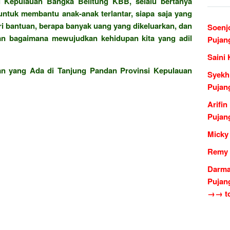
 Kepulauan Bangka Belitung KBB, selalu bertanya
 untuk membantu anak-anak terlantar, siapa saja yang
i bantuan, berapa banyak uang yang dikeluarkan, dan
Soenj
an bagaimana mewujudkan kehidupan kita yang adil
Pujan
Saini 
nan yang Ada di Tanjung Pandan Provinsi Kepulauan
Syekh
Pujan
Arifi
Pujan
Micky
Remy 
Darma
Pujan
→→ to