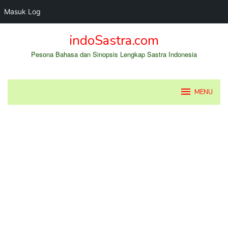
Masuk Log
Loncat
indoSastra.com
ke
konten
Pesona Bahasa dan Sinopsis Lengkap Sastra Indonesia
MENU