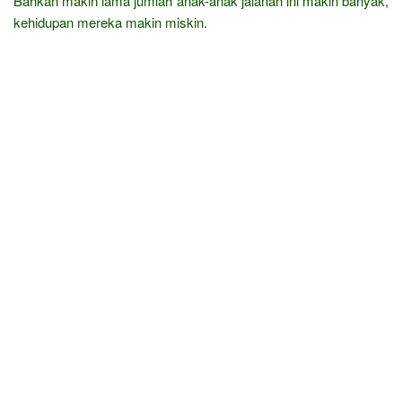
Bahkan makin lama jumlah anak-anak jalanan ini makin banyak,
kehidupan mereka makin miskin.