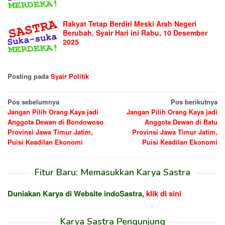
Rakyat Tetap Berdiri Meski Arah Negeri
Berubah, Syair Hari ini Rabu, 10 Desember
2025
Posting pada
Syair Politik
Navigasi
Pos sebelumnya
Pos berikutnya
Jangan Pilih Orang Kaya jadi
Jangan Pilih Orang Kaya jadi
pos
Anggota Dewan di Bondowoso
Anggota Dewan di Batu
Provinsi Jawa Timur Jatim,
Provinsi Jawa Timur Jatim,
Puisi Keadilan Ekonomi
Puisi Keadilan Ekonomi
Fitur Baru: Memasukkan Karya Sastra
Duniakan Karya di Website indoSastra,
klik di sini
Karya Sastra Pengunjung