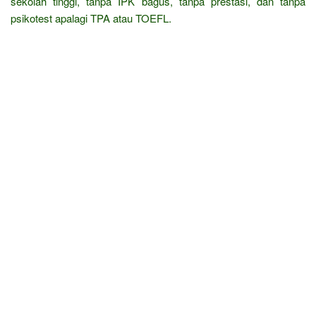
sekolah tinggi, tanpa IPK bagus, tanpa prestasi, dan tanpa
psikotest apalagi TPA atau TOEFL.