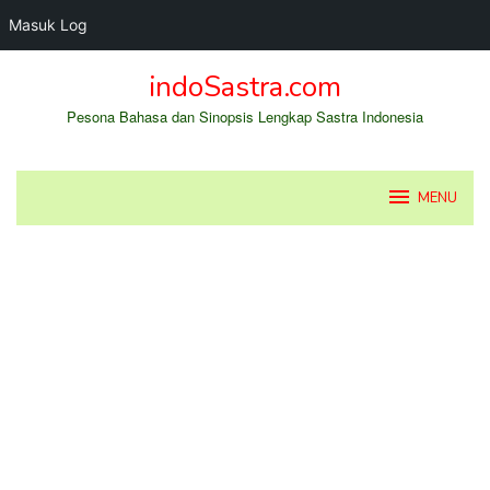
Masuk Log
Loncat
indoSastra.com
ke
konten
Pesona Bahasa dan Sinopsis Lengkap Sastra Indonesia
MENU