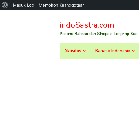
Tentang
Masuk Log
Memohon Keanggotaan
Loncat
WordPress
ke
indoSastra.com
konten
Pesona Bahasa dan Sinopsis Lengkap Sastr
Aktivitas
Bahasa Indonesia