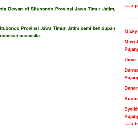
→→ pa
ota Dewan di Situbondo Provinsi Jawa Timur Jatim,
itubondo Provinsi Jawa Timur Jatim demi kehidupan
Micky
ndaskan pancasila.
Mien 
Pujan
Umar 
Darma
Pujan
Danar
Kunto
Syeik
Pujan
→→ to