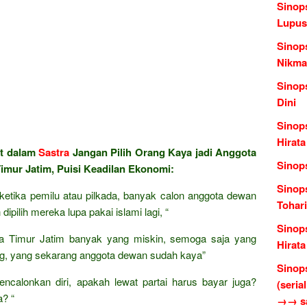
Sinops
Lupus
Sinop
Nikmat
Sinop
Dini
Sinop
Hirata
at dalam
Sastra
Jangan Pilih Orang Kaya jadi Anggota
Sinop
imur Jatim, Puisi Keadilan Ekonomi:
Sinop
f ketika pemilu atau pilkada, banyak calon anggota dewan
Tohari
dipilih mereka lupa pakai islami lagi, “
Sinop
wa Timur Jatim banyak yang miskin, semoga saja yang
Hirata
ong, yang sekarang anggota dewan sudah kaya”
Sinop
calonkan diri, apakah lewat partai harus bayar juga?
(seria
a? “
→→ sas