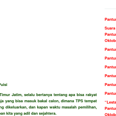
Pantu
Suara
Pantu
Oktob
Pantu
Pantu
Pantu
Pantun
uisi
Pantu
Pantu
imur Jatim, selalu bertanya tentang apa bisa rakyat
aja yang bisa masuk bakal calon, dimana TPS tempat
“Lest
g dikeluarkan, dan kapan waktu masalah pemilihan,
Pantu
 kita yang adil dan sejahtera.
Oktob